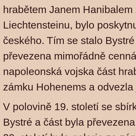
hrabětem Janem Hanibalem 
Liechtensteinu, bylo poskytnu
českého. Tím se stalo Bystré
převezena mimořádně cenná 
napoleonská vojska část hrab
zámku Hohenems a odvezla j
V polovině 19. století se sbí
Bystré a část byla převezena