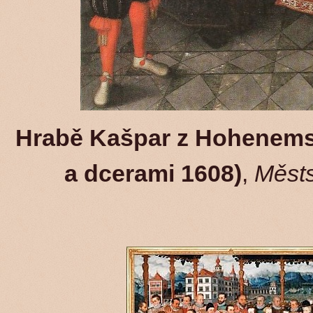
Hrabě Kašpar z Hohenems
a dcerami 1608)
,
Městs