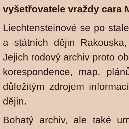
vyšetřovatele vraždy cara M
Liechtensteinové se po stalet
a státních dějin Rakouska,
Jejich rodový archiv proto 
korespondence, map, plánů 
důležitým zdrojem informac
dějin.
Bohatý archiv, ale také um