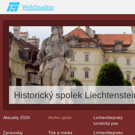
WebSnadno
Historický spolek Liechtenstei
Aktuality 2026
Archiv zpráv
Lichtenštejnský
turistický pas
Zpravodaj
Tisk a média
Lichtenštejnsko