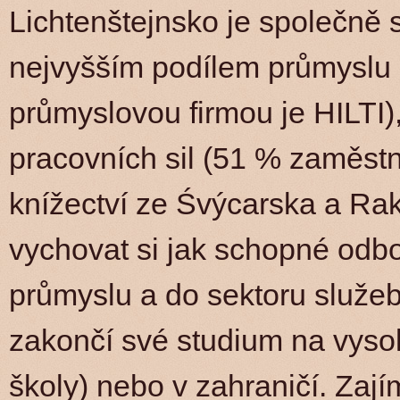
Lichtenštejnsko je společně 
nejvyšším podílem průmyslu 
průmyslovou firmou je HILTI)
pracovních sil (51 % zaměstn
knížectví ze Śvýcarska a Rako
vychovat si jak schopné odb
průmyslu a do sektoru služeb,
zakončí své studium na vysok
školy) nebo v zahraničí. Zají