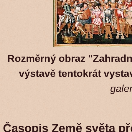
Rozměrný obraz "Zahradn
výstavě tentokrát vysta
gale
Časopis Země světa př