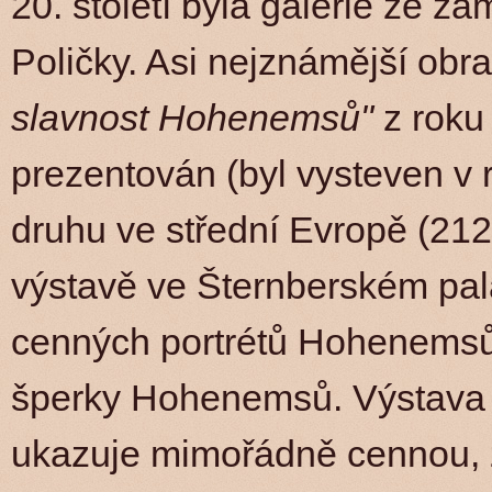
20. století byla galerie ze 
Poličky. Asi nejznámější obra
slavnost Hohenemsů"
z roku 
prezentován (byl vysteven v 
druhu ve střední Evropě (21
výstavě ve Šternberském palá
cenných portrétů Hohenemsů
šperky Hohenemsů. Výstava
ukazuje mimořádně cennou, 