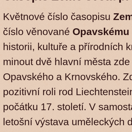
Květnové číslo časopisu
Zem
číslo věnované
Opavskému 
historii, kultuře a přírodníc
minout dvě hlavní města zde 
Opavského a Krnovského. Zde
pozitivní roli rod Liechtenste
počátku 17. století. V samos
letošní výstava uměleckých