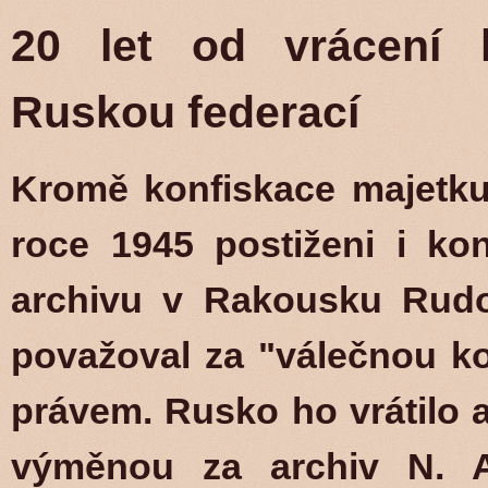
20 let od vrácení l
Ruskou federací
Kromě konfiskace majetku
roce 1945 postiženi i ko
archivu v Rakousku Rud
považoval za "válečnou ko
právem. Rusko ho vrátilo a
výměnou za archiv N. A