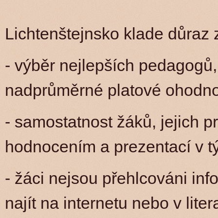
Lichtenštejnsko klade důraz z
- výběr nejlepších pedagogů, 
nadprůměrné platové ohodn
- samostatnost žáků, jejich p
hodnocením a prezentací v t
- žáci nejsou přehlcováni in
najít na internetu nebo v lite