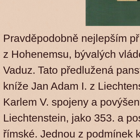
Pravděpodobně nejlepším pří
z Hohenemsu, bývalých vládc
Vaduz. Tato předlužená panst
kníže Jan Adam I. z Liechten
Karlem V. spojeny a povýšeny
Liechtenstein, jako 353. a p
římské. Jednou z podmínek 