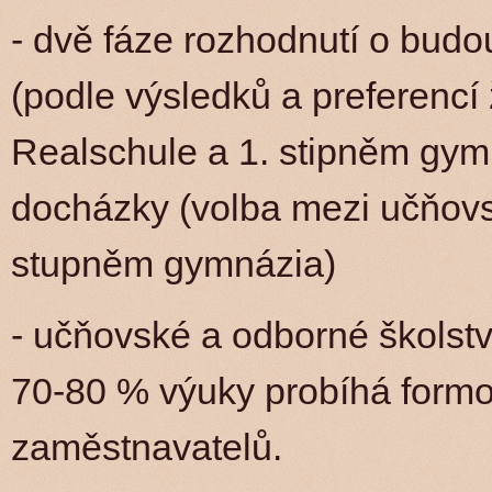
- dvě fáze rozhodnutí o budouc
(podle výsledků a preferencí
Realschule a 1. stipněm gymn
docházky (volba mezi učňov
stupněm gymnázia)
- učňovské a odborné školstv
70-80 % výuky probíhá formo
zaměstnavatelů.