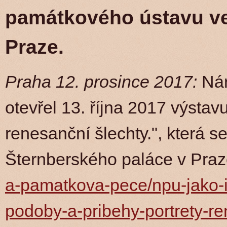
památkového ústavu ve
Praze.
Praha 12. prosince 2017:
Nár
otevřel 13. října 2017 výstav
renesanční šlechty.", která 
Šternberského paláce v Praze
a-pamatkova-pece/npu-jako-i
podoby-a-pribehy-portrety-re