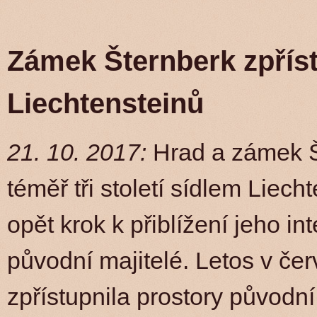
Zámek Šternberk zpřís
Liechtensteinů
21. 10. 2017:
Hrad a zámek Š
téměř tři století sídlem Liech
opět krok k přiblížení jeho int
původní majitelé. Letos v če
zpřístupnila prostory původn