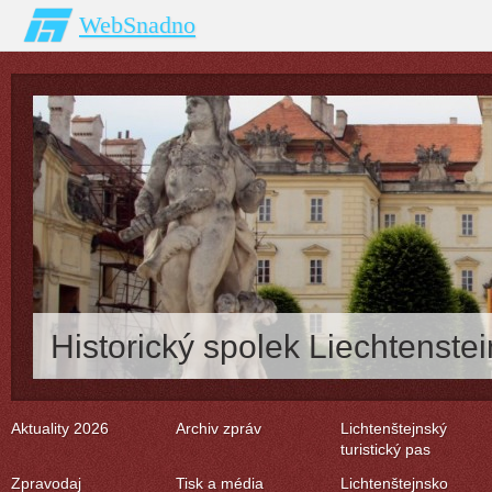
WebSnadno
Historický spolek Liechtenstei
Aktuality 2026
Archiv zpráv
Lichtenštejnský
turistický pas
Zpravodaj
Tisk a média
Lichtenštejnsko