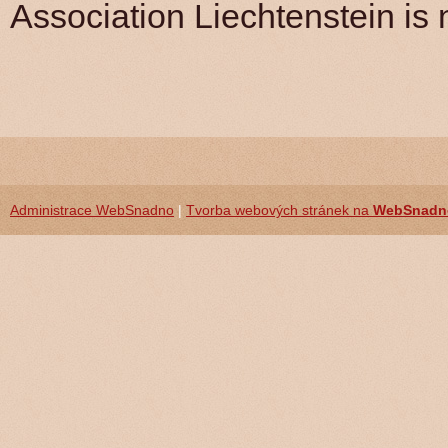
Association Liechtenstein is 
Administrace WebSnadno
|
Tvorba webových stránek na
WebSnadn