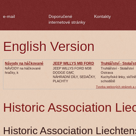
e-mail
Doporučené
Kontakty
internetové stránky
English Version
Návody na háčkované
JEEP WILLYS MB FORD
Truhlářství - Stolařst
hračk
GPW
NÁVODY na háčkované
JEEP WILLYS FORD M38
Truhlářství - Stolařství
hračky‚ k
DODGE GMC
Ostrava
NÁHRADNÍ DÍLY, SEDAČKY,
Kuchyňské linky, skříně
PLACHTY
schodiště
Tvorba webových stránek a
Historic Association Lie
Historic Association Liechte