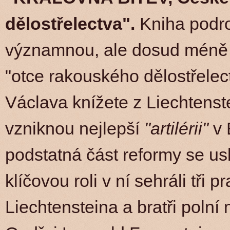
dělostřelectva".
Kniha podro
významnou, ale dosud méně 
"otce rakouského dělostřelec
Václava knížete z Liechtenst
vzniknou nejlepší
"artilérii"
v 
podstatná část reformy se us
klíčovou roli v ní sehráli tři 
Liechtensteina a bratři poln