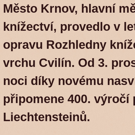
Město Krnov, hlavní m
knížectví, provedlo v 
opravu Rozhledny knížet
vrchu Cvilín. Od 3. pro
noci díky novému nasví
připomene 400. výročí
Liechtensteinů.