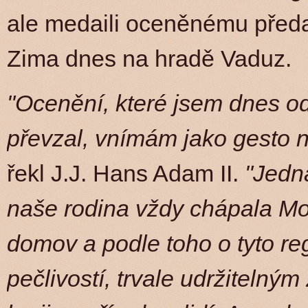
ale medaili oceněnému předal
Zima dnes na hradě Vaduz.
"Ocenění, které jsem dnes od
převzal, vnímám jako gesto
řekl J.J. Hans Adam II.
"Jedna
naše rodina vždy chápala Mo
domov a podle toho o tyto re
pečlivostí, trvale udržitelný