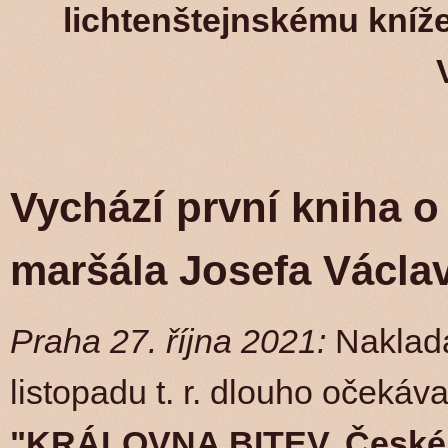
lichtenštejnskému kníže
Vychází první kniha o
maršála Josefa Václav
Praha 27. října 2021:
Naklad
listopadu t. r. dlouho očekáv
"KRÁLOVNA BITEV, České 