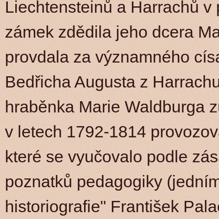
Liechtensteinů a Harrachů v 
zámek zdědila jeho dcera Ma
provdala za významného cís
Bedřicha Augusta z Harrachu
hraběnka Marie Waldburga zu
v letech 1792-1814 provozov
které se vyučovalo podle zá
poznatků pedagogiky (jedním 
historiografie" František Pal