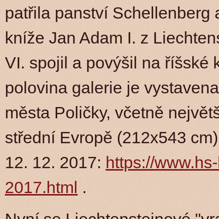
patřila panství Schellenberg 
kníže Jan Adam I. z Liechtens
VI. spojil a povýšil na říšské
polovina galerie je vystaven
města Poličky, včetně nejvě
střední Evropě (212x543 cm) z
12. 12. 2017:
https://www.hs-
2017.html
.