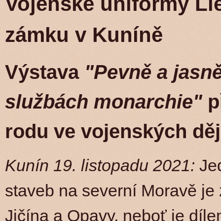
Vojenské uniformy Lie
zámku v Kuníně
Výstava
"Pevně a jasně
službách monarchie"
p
rodu ve vojenských děj
Kunín 19. listopadu 2021:
Jed
staveb na severní Moravě j
Jičína a Opavy, neboť je dí