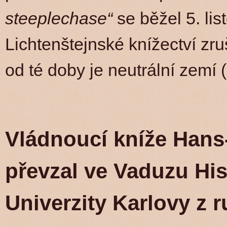
steeplechase“
se běžel 5. li
Lichtenštejnské knížectví zr
od té doby je neutrální zemí 
Vládnoucí kníže Hans-
převzal ve Vaduzu His
Univerzity Karlovy z r