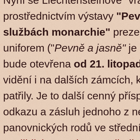
Nyní se Liechtensteinové "v
prostřednictvím výstavy
"Pev
službách monarchie"
prezen
uniforem ("
Pevně a jasně"
je
bude otevřena
od 21. litopad
vidění i na dalších zámcích, 
patřily. Je to další cenný pří
odkazu a zásluh jednoho z n
panovnických rodů ve středn