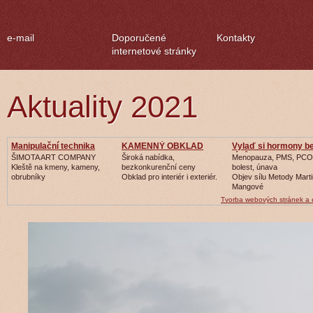
e-mail
Doporučené
Kontakty
internetové stránky
Aktuality 2021
Manipulační technika
KAMENNÝ OBKLAD
Vylaď si hormony b
léků
ŠIMOTA ART COMPANY
Široká nabídka,
Menopauza, PMS, PCO
Kleště na kmeny, kameny,
bezkonkurenční ceny
bolest, únava
obrubníky
Obklad pro interiér i exteriér.
Objev sílu Metody Mart
Mangové
Tvorba webových stránek a