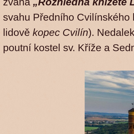
zvaná
„Rozhledna knížete 
svahu Předního Cvilínského 
lidově
kopec Cvilín
). Nedale
poutní kostel sv. Kříže a Se