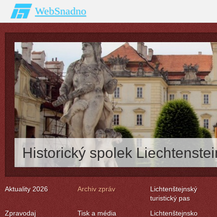
WebSnadno
Historický spolek Liechtenstei
Aktuality 2026
Archiv zpráv
Lichtenštejnský
turistický pas
Zpravodaj
Tisk a média
Lichtenštejnsko