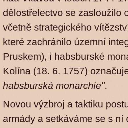
dělostřelectvo se zasloužil
včetně strategického vítězstv
které zachránilo územní integ
Pruskem), i habsburské mona
Kolína (18. 6. 1757) označuj
habsburská monarchie"
.
Novou výzbroj a taktiku pos
armády a setkáváme se s ní 