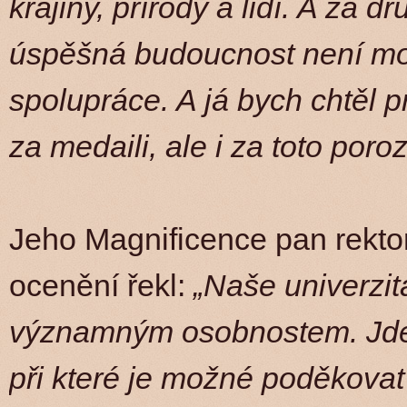
krajiny, přírody a lidí. A za 
úspěšná budoucnost není mo
spolupráce. A já bych chtěl 
za medaili, ale i za toto poro
Jeho Magnificence pan rekto
ocenění řekl:
„Naše univerzit
významným osobnostem. Jde 
při které je možné poděkovat 