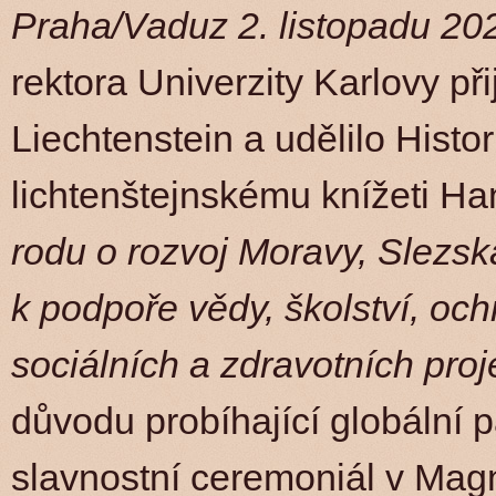
Praha/Vaduz 2. listopadu 20
rektora Univerzity Karlovy př
Liechtenstein a udělilo Hist
lichtenštejnskému knížeti Ha
rodu o rozvoj Moravy, Slezsk
k podpoře vědy, školství, oc
sociálních a zdravotních pro
důvodu probíhající globální
slavnostní ceremoniál v Magn