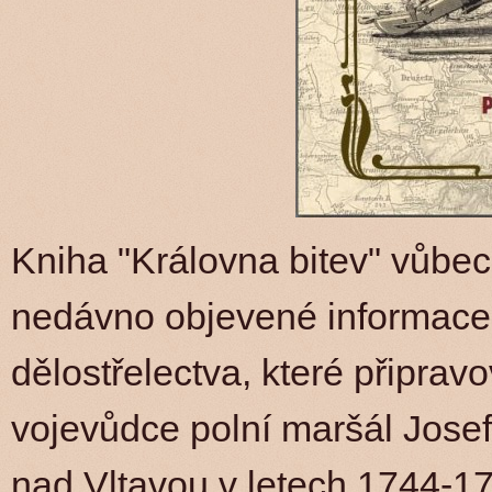
Kniha "Královna bitev" vůbec
nedávno objevené informace
dělostřelectva, které připra
vojevůdce polní maršál Josef
nad Vltavou v letech 1744-1