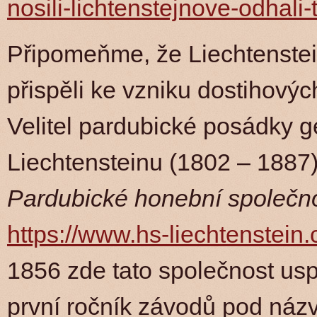
nosili-lichtenstejnove-odhal
Připomeňme, že Liechtenstei
přispěli ke vzniku dostihový
Velitel pardubické posádky g
Liechtensteinu (1802 – 1887) 
Pardubické honební společno
https://www.hs-liechtenstein.
1856 zde tato společnost usp
první ročník závodů pod ná