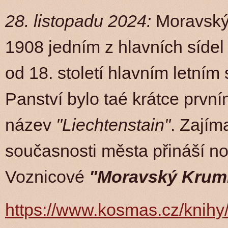
28. listopadu 2024:
Moravský 
1908 jedním z hlavních sídel
od 18. století hlavním letním
Panství bylo taé krátce první
název
"Liechtenstain"
. Zajíma
současnosti města přináší no
Voznicové
"Moravský Kruml
https://www.kosmas.cz/knih