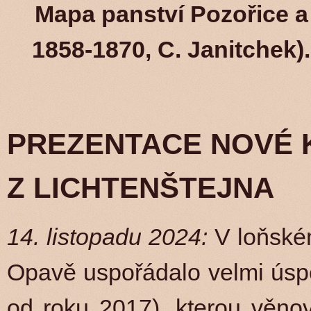
Mapa panství Pozořice a
1858-1870, C. Janitchek).
PREZENTACE NOVÉ K
Z LICHTENŠTEJNA
14. listopadu 2024:
V loňsk
Opavě uspořádalo velmi úsp
od roku 2017), kterou věno