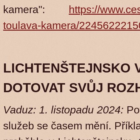
kamera":
https://www.ce
toulava-kamera/2245622215
LICHTENŠTEJNSKO V
DOTOVAT SVŮJ ROZ
Vaduz: 1. listopadu 2024:
Pot
služeb se časem mění. Příkl