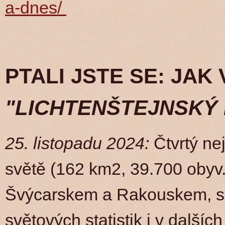
a-dnes/
PTALI JSTE SE: JAK 
"LICHTENŠTEJNSKÝ
25. listopadu 2024:
Čtvrtý ne
světě (162 km2, 39.700 obyv.)
Švýcarskem a Rakouskem, se
světových statistik i v dalšíc