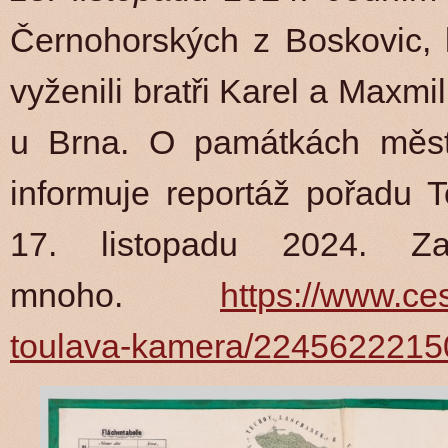
Černohorských z Boskovic, k
vyženili bratři Karel a Maxmi
u Brna. O památkách měste
informuje reportáž pořadu 
17. listopadu 2024. Z
mnoho.
https://www.ce
toulava-kamera/2245622215