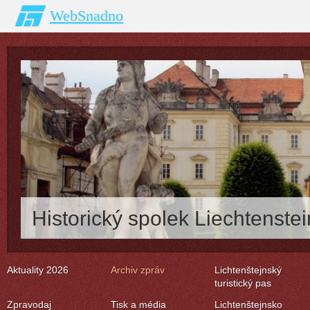
WebSnadno
Historický spolek Liechtenstei
Aktuality 2026
Archiv zpráv
Lichtenštejnský
turistický pas
Zpravodaj
Tisk a média
Lichtenštejnsko