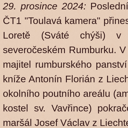
29. prosince 2024:
Poslední
ČT1 "Toulavá kamera" přines
Loretě (Sváté chýši) v
severočeském Rumburku. V l
majitel rumburského panství 
kníže Antonín Florián z Liec
okolního poutního areálu (am
kostel sv. Vavřince) pokrač
maršál Josef Václav z Liecht