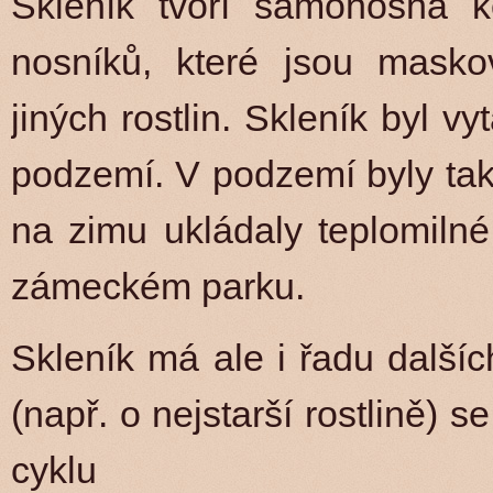
Skleník tvoří samonosná ko
nosníků, které jsou mask
jiných rostlin. Skleník byl 
podzemí. V podzemí byly tak
na zimu ukládaly teplomilné
zámeckém parku.
Skleník má ale i řadu dalšíc
(např. o nejstarší rostlině) 
cyklu 