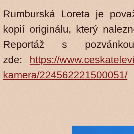
Rumburská Loreta je považ
kopií originálu, který nale
Reportáž s pozvánko
zde:
https://www.ceskatelev
kamera/224562221500051/