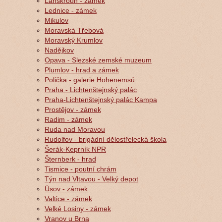
Lanškroun - zámek
Lednice - zámek
Mikulov
Moravská Třebová
Moravský Krumlov
Nadějkov
Opava - Slezské zemské muzeum
Plumlov - hrad a zámek
Polička - galerie Hohenemsů
Praha - Lichtenštejnský palác
Praha-Lichtenštejnský palác Kampa
Prostějov - zámek
Radim - zámek
Ruda nad Moravou
Rudolfov - brigádní dělostřelecká škola
Šerák-Keprník NPR
Šternberk - hrad
Tismice - poutní chrám
Týn nad Vltavou - Velký depot
Úsov - zámek
Valtice - zámek
Velké Losiny - zámek
Vranov u Brna