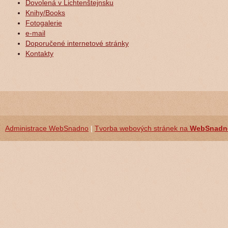
Dovolená v Lichtenštejnsku
Knihy/Books
Fotogalerie
e-mail
Doporučené internetové stránky
Kontakty
Administrace WebSnadno
|
Tvorba webových stránek na
WebSnadn