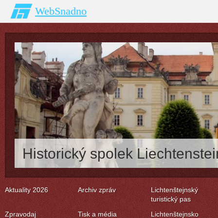
WebSnadno
Historický spolek Liechtenstei
Aktuality 2026
Archiv zpráv
Lichtenštejnský
turistický pas
Zpravodaj
Tisk a média
Lichtenštejnsko