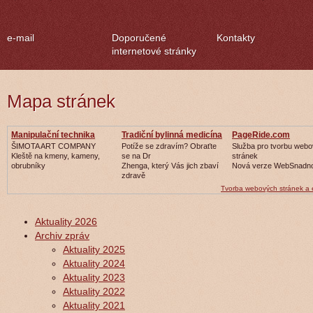
e-mail
Doporučené
Kontakty
internetové stránky
Mapa stránek
Manipulační technika
Tradiční bylinná medicína
PageRide.com
ŠIMOTA ART COMPANY
Potíže se zdravím? Obraťte
Služba pro tvorbu web
Kleště na kmeny, kameny,
se na Dr
stránek
obrubníky
Zhenga, který Vás jich zbaví
Nová verze WebSnadn
zdravě
Tvorba webových stránek a
Aktuality 2026
Archiv zpráv
Aktuality 2025
Aktuality 2024
Aktuality 2023
Aktuality 2022
Aktuality 2021