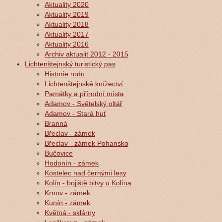
Aktuality 2020
Aktuality 2019
Aktuality 2018
Aktuality 2017
Aktuality 2016
Archiv aktualit 2012 - 2015
Lichtenštejnský turistický pas
Historie rodu
Lichtenštejnské knížectví
Památky a přírodní místa
Adamov - Světelský oltář
Adamov - Stará huť
Branná
Břeclav - zámek
Břeclav - zámek Pohansko
Bučovice
Hodonín - zámek
Kostelec nad černými lesy
Kolín - bojiště bitvy u Kolína
Krnov - zámek
Kunín - zámek
Květná - sklárny