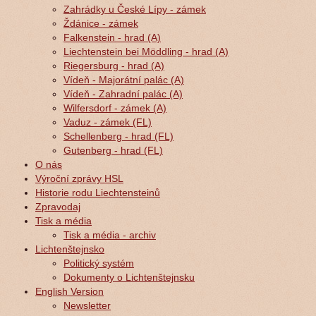
Zahrádky u České Lípy - zámek
Ždánice - zámek
Falkenstein - hrad (A)
Liechtenstein bei Möddling - hrad (A)
Riegersburg - hrad (A)
Vídeň - Majorátní palác (A)
Vídeň - Zahradní palác (A)
Wilfersdorf - zámek (A)
Vaduz - zámek (FL)
Schellenberg - hrad (FL)
Gutenberg - hrad (FL)
O nás
Výroční zprávy HSL
Historie rodu Liechtensteinů
Zpravodaj
Tisk a média
Tisk a média - archiv
Lichtenštejnsko
Politický systém
Dokumenty o Lichtenštejnsku
English Version
Newsletter