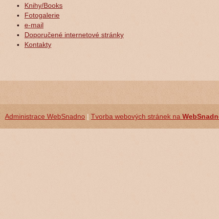
Knihy/Books
Fotogalerie
e-mail
Doporučené internetové stránky
Kontakty
Administrace WebSnadno
|
Tvorba webových stránek na
WebSnadn