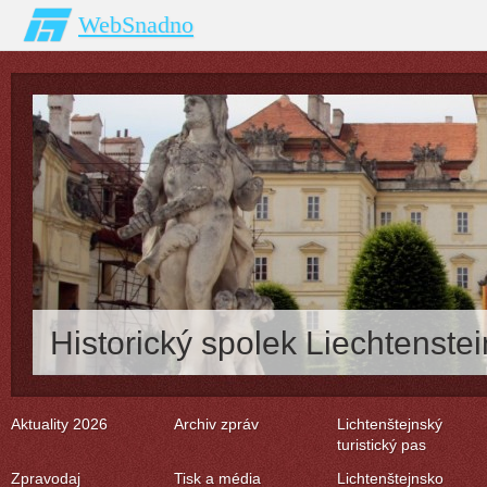
WebSnadno
Historický spolek Liechtenstei
Aktuality 2026
Archiv zpráv
Lichtenštejnský
turistický pas
Zpravodaj
Tisk a média
Lichtenštejnsko