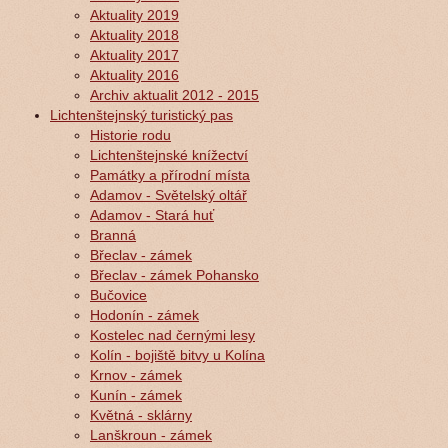
Aktuality 2019
Aktuality 2018
Aktuality 2017
Aktuality 2016
Archiv aktualit 2012 - 2015
Lichtenštejnský turistický pas
Historie rodu
Lichtenštejnské knížectví
Památky a přírodní místa
Adamov - Světelský oltář
Adamov - Stará huť
Branná
Břeclav - zámek
Břeclav - zámek Pohansko
Bučovice
Hodonín - zámek
Kostelec nad černými lesy
Kolín - bojiště bitvy u Kolína
Krnov - zámek
Kunín - zámek
Květná - sklárny
Lanškroun - zámek