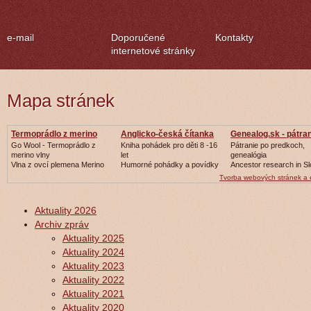
e-mail
Doporučené
Kontakty
internetové stránky
Mapa stránek
Termoprádlo z merino
Anglicko-česká čítanka
Genealog.sk - pátran
vlny
Go Wool - Termoprádlo z
Kniha pohádek pro děti 8 -16
Pátranie po predkoch,
merino vlny
let
genealógia
Vlna z ovcí plemena Merino
Humorné pohádky a povídky
Ancestor research in Sl
Tvorba webových stránek a
Aktuality 2026
Archiv zpráv
Aktuality 2025
Aktuality 2024
Aktuality 2023
Aktuality 2022
Aktuality 2021
Aktuality 2020