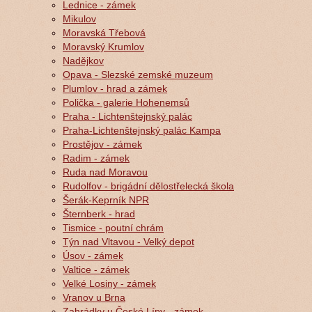
Lednice - zámek
Mikulov
Moravská Třebová
Moravský Krumlov
Nadějkov
Opava - Slezské zemské muzeum
Plumlov - hrad a zámek
Polička - galerie Hohenemsů
Praha - Lichtenštejnský palác
Praha-Lichtenštejnský palác Kampa
Prostějov - zámek
Radim - zámek
Ruda nad Moravou
Rudolfov - brigádní dělostřelecká škola
Šerák-Keprník NPR
Šternberk - hrad
Tismice - poutní chrám
Týn nad Vltavou - Velký depot
Úsov - zámek
Valtice - zámek
Velké Losiny - zámek
Vranov u Brna
Zahrádky u České Lípy - zámek