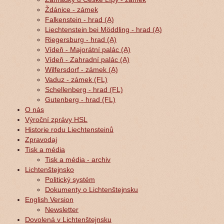
Ždánice - zámek
Falkenstein - hrad (A)
Liechtenstein bei Möddling - hrad (A)
Riegersburg - hrad (A)
Vídeň - Majorátní palác (A)
Vídeň - Zahradní palác (A)
Wilfersdorf - zámek (A)
Vaduz - zámek (FL)
Schellenberg - hrad (FL)
Gutenberg - hrad (FL)
O nás
Výroční zprávy HSL
Historie rodu Liechtensteinů
Zpravodaj
Tisk a média
Tisk a média - archiv
Lichtenštejnsko
Politický systém
Dokumenty o Lichtenštejnsku
English Version
Newsletter
Dovolená v Lichtenštejnsku